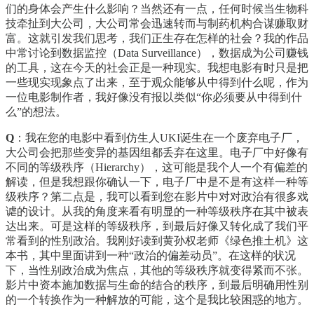
们的身体会产生什么影响？当然还有一点，任何时候当生物科
技牵扯到大公司，大公司常会迅速转而与制药机构合谋赚取财
富。这就引发我们思考，我们正生存在怎样的社会？我的作品
中常讨论到数据监控（Data Surveillance），数据成为公司赚钱
的工具，这在今天的社会正是一种现实。我想电影有时只是把
一些现实现象点了出来，至于观众能够从中得到什么呢，作为
一位电影制作者，我好像没有报以类似“你必须要从中得到什
么”的想法。
Q
：我在您的电影中看到仿生人UKI诞生在一个废弃电子厂，
大公司会把那些变异的基因组都丢弃在这里。电子厂中好像有
不同的等级秩序（Hierarchy），这可能是我个人一个有偏差的
解读，但是我想跟你确认一下，电子厂中是不是有这样一种等
级秩序？第二点是，我可以看到您在影片中对对政治有很多戏
谑的设计。从我的角度来看有明显的一种等级秩序在其中被表
达出来。可是这样的等级秩序，到最后好像又转化成了我们平
常看到的性别政治。我刚好读到黄孙权老师《绿色推土机》这
本书，其中里面讲到一种“政治的偏差动员”。在这样的状况
下，当性别政治成为焦点，其他的等级秩序就变得紧而不张。
影片中资本施加数据与生命的结合的秩序，到最后明确用性别
的一个转换作为一种解放的可能，这个是我比较困惑的地方。