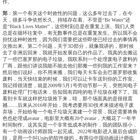
作。
郑
：第一个有关这个时效性的问题，这么多年过去了，在今
天，很多斗争依然长久、持续存在着。不管是“Be Water”还
是“Black Lives Matter”，这些时刻总是在重复上演。我们人类
总是在循环往复中，有无数事件总是在重复发生。所以我不会
担忧这种时效性，因为我们需要把这些即使已经过去的事情再
次推出来。第二个问题，关于3D部分，就像我讲的，那时候
去了非洲后回来，我就开始发展自己的作品了。我真的去搬运
了一些巴塞罗那的电子垃圾。我联系到一个处理废电子废料的
厂商，跟他们讲说我能不能去他们那搬一些到我的工作室来？
然后他们说好，你不用来搬，我们每天卡车会去巴塞罗那收集
废料，当天快结束的时候，我们可以让卡车送到你的工作室。
我记得很清楚，就是2009年5月1号劳动节那一天，突然间电子
废料处理厂打电话来，告知我有四吨的电子垃圾在楼下了。我
看到卡车就这样把垃圾推下来，哇，那个场面真的是很很震
撼……后来从2016年开始，我考虑要用3D技术来描述电子废
弃场，开始给每一个电子垃圾元素建一个背景，我还需要将角
色也处理成avatar，电影里大概有20个avatar，大概花了一年半
时间制作。这其实是一个非常低成本的制作，我的团队很小，
有一个动画设计师跟我一起完成。2022年电影进入最后合成阶
段，是用一个叫Unity的软件做的，有两位中国动画设计师临