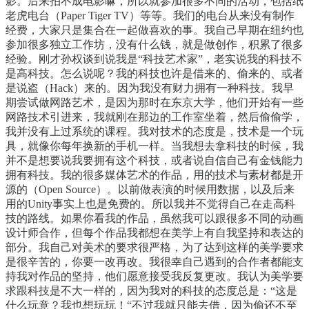
影。后来拍不成电影嘛，所以就参加很多不同的活动，包括纸
老虎电台（Paper Tiger TV）等等。我们的电台从来没有制作
经费，大家只是集合在一起做喜欢的事。我自己早期在纽约也
参加很多独立工作坊，没有什么钱，就是做创作，积累了很多
经验。刚才孙权谈到说我是“科技艺术家”，老实说我的科技不
是高科技。怎么说呢？我的科技也许是借来的、偷来的、或者
是说盗（Hack）来的。因为我没有财力拥有一种科技。我早
期尝试做网路艺术，是因为那时在东京大学，他们开始有一些
网路技术引进来，我就刚在那边的工作室坐着，然后偷偷学，
我并没有上过系统的课程。我对技术的态度是，技术是一个玩
具，就像你每年换新的手机一样。当我想去拿科技的时候，我
并不是想要说我要拥有这个科技，或者说自信自己有金钱能力
拥有科技。我的很多媒体艺术的作品，用的技术与素材都是开
源的（Open Source）。以前做表演的时候用数据，以及后来
用的Unity事实上也是免费的。所以我并不觉得自己在走高科
技的路线。如果你看我的作品，虽然我可以跟很多不同的动画
设计师合作，但每个作品我都想在美学上有自我坚持和表达的
部分。我自己对美术的要求很严格，为了达到这样的美学要求
是很辛苦的，你要一改再改。我很幸自己遇到的合作者都能支
持我对作品的坚持，他们愿意接受我反复更改。我认为美学要
求跟科技是不大一样的，因为我对的科技的态度总是：“这是
什么玩意？我也想玩玩！“不过我就只能去借，因为偷还不至