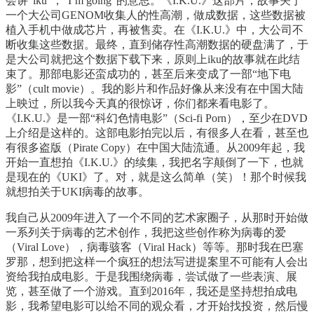
会讲“iku”，“I’m going”的意思。《I.K.U.》这部片，故事关于
一个大公司GENOM收集人的性高潮，做成数据，这些数据被
植入手机中做成芯片，再被售卖。在《I.K.U.》中，大公司不
断收集这些数据。最终，直到储存性高潮数据的硬盘满了，于
是大公司就把这个数据下载下来，原则上iku的故事就在此结
束了。那部电影还蛮成功的，甚至后来变成了一部“地下电
影”（cult movie）。我的影片和作品好像从来没有在中国大陆
上映过，所以我今天真的很惊讶，你们都来看电影了。
《I.K.U.》是一部“科幻色情电影”（Sci-fi Porn），至少在DVD
上介绍是这样的。这部电影拍完以后，有很多人在看，甚至也
有很多盗版（Pirate Copy）在中国大陆流通。从2009年起，我
开始一直想拍《I.K.U.》的续集，我把名字颠倒了一下，也就
是现在的《UKI》了。对，就是这么简单（笑）！那个时候我
就想拍关于UKI病毒的故事。
我自己从2009年进入了一个不同的艺术家圈子，从那时开始做
一系列关于病毒的艺术创作，我把这些创作称为病毒的爱
（Viral Love），病毒骇客（Viral Hack）等等。那时我在巴塞
罗那，想到把这样一个疯狂的想法写进提案里不可能有人会出
资给我拍成电影。于是我围绕病毒，尝试做了一些表演、展
览，甚至做了一个游戏。直到2016年，我还是坚持想拍成电
影，我希望电影可以给不同的观众看，才开始找投资，然后慢