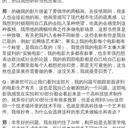
的，所以我想听听当然您看法。
郑
：的确我的影片借鉴了爱德华的两幅画。在疫情期间，很多
人也会提起他的画。他画里描写了现代都市生活的疏离感，让
我想到封锁期间自己真的会陷入某种绝望，你真的会感觉到这
种孤独。我用他的两幅经典之作来做电影场景，这那当然算是
一种致敬。有关把我列入各种不同标签，这些名称有些是我自
己取的，例如"后网络艺术家"。事实上我的电影每个电影都有
一个标签，是我自己取的（笑）。我觉得我的电影不太像大家
常提到的“实验电影”，我的电影大多都有叙事，也非常强烈想
表达政治或社会的论题，我的前四部电影都是自己给自己起标
签，艺术圈里面每个人都想把你归类，那是无可避免的，这当
然也是策展所需要做的事。这没关系，我就接受归类了。
Q
：谢谢您可以让我们看到这部片，我的问题可能跟前面讲到
的电影生产有关，这也是我自己会被困扰的一个问题。这部电
影我感觉在实拍和3D部分都会看起来是一个高科技技术制作
的。就算你们的3D部分没有很多预算，但是会用到Unity这些
同一个技术循环里的技术手段，也就是用高科技做一个艺术创
作。我很好奇，为什么会选择这样的形式来做输出和表达？
郑
：非常好的问题。我在纽约住了20年，刚开始是去那里学电