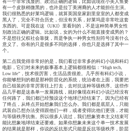
有一个非常浅显的、政治正确的逻辑，比如说现在小美人鱼要
有一个皮肤稍微黑的，也许是拉丁美洲裔的人才能担任主演。
我们很熟悉的好莱坞逻辑，就算英国皇家剧里皇室的人都变成
黑人了，完全不符合历史，但没有关系，好莱坞是非常吃这套
东西的。可是我在这《UKI》里看到的，不是这种简单男女性
别政治正确的逻辑。比如说，女的为什么不能直接变成男的？
不是想往父权社会靠拢，而是争执一种男女性别符号没有什么
意义了。你有的只是很多不同的选择，你也只是选择了其中一
个。
第二点我觉得非常好的是，我们看过非常多的科幻小说和科幻
电影，它们对未来的叙事基本上逻辑都很相似：“High tech,
Low life”，技术很厉害，生活品质很差。几乎所有科幻小说，
你能够想到的都是那种阶层化的系统，统治者在上面，我要把
自己组装的非常厉害往上打去，去对抗这种等级秩序。这些作
品几乎都是这条单一发展路线，就好像现在科幻小说已经没有
任何路了，我们都已经预设这个地球已经结束了。因为已经有
了终点，从终点开始想象我们怎么办。我们都是底层人，只能
武装自己想办法变得跟他们一样，或者变得比他们更强，才能
与等级秩序抗衡。所以很多人说过，我们想象资本主义结束可
能比想象地球结束还要难。如果你想象未来这个单一技术发展
的结果就是那样，你说的反抗形式只能是反抗等级秩序，阶层