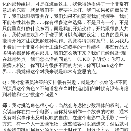
化的那种组织。可是在淑丽这里，我觉得她提供了一个非常有
意思的东西，就是我们不一定要往上打。我们如果被病毒传染
了，我们就跟病毒共存，我们如果不能高潮我们就握手，我们
不能有性就有爱……你有很多这种选择，不是只有一个。不是
只能垂直打败什么东西，而是我们开始变种，开始跟很多人共
存，我特别喜欢那个手碰手就可以高潮的设定，也真的是只有
疫情开始才让我想起这种动作。我觉得特别有意思，因为我几
乎看到一个非常不同于主流科幻叙事的一种结构，那些作品大
多讲的都是终点在那儿，我们怎么活下来？我们已经触及“现
在就是终点，我们怎么活的问题”。《UKI》告诉你：你可以
跟病人相处，你可以有很多不同的方法，你可以hack这个世
界……我觉得这个对我来说是非常有意思的点。
Q
：我对您演员决策的安排很有兴趣，就是为什么给这些不同
的演员这个角色？不知道您在当时挑选他们的时候有没有考虑
到种族和性少数这个问题？
郑
：我对挑选角色很小心，当然会考虑性少数群体的权利。老
实说当你在拍一个电影，当你持续创作一个故事的时候，通常
没有对实事作出及时反映的自由。在这个电影中我采取了一个
方式：有一个人一直读报纸，这些黑客可以跑进来，然后就可
以帮我们跳到屏幕外的另外一个时代了。用这个方式，我们或