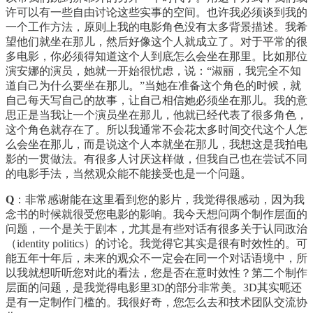
许可以有一些自由讨论这些实事的空间。也许我必须谈到我的
一个工作方法，原则上我的电影角色没有太多背景描述。我希
望他们就坐在那儿，然后好像这个人就成立了。对于平常的很
多电影，你必须得知道这个人到底怎么会坐在那里。比如那位
演安娜的演员，她就一开始很忧虑，说：“淑丽，我完全不知
道自己为什么要坐在那儿。”当她在准备这个角色的时候，就
自己每天写自己的故事，让自己相信她必须坐在那儿。我的意
思正是当我让一个演员坐在那儿，他就已经代表了很多角色，
这个角色就存在了。所以我通常不会花太多时间交代这个人怎
么会坐在那儿，而是说这个人本就坐在那儿，我想这是我拍电
影的一贯做法。有很多人讨厌这样做，但我自己也在尝试不同
的电影手法，当然观众能不能接受也是一个问题。
Q
：非常感谢能在这里看到您的影片，我觉得很感动，因为我
念书的时候就很受您电影的影响。我今天想问两个制作层面的
问题，一个是关于剧本，尤其是有些对话有很多关于认同政治
（identity politics）的讨论。我觉得它其实是很有时效性的。可
能五年十年后，未来的观众不一定会在同一个对话语境中，所
以我就想听听您对此的看法，您是否在意时效性？第二个制作
层面的问题，是我觉得电影里3D的部分非常美。3D其实呃还
是有一定制作门槛的。我很好奇，您怎么去和技术团队交流协