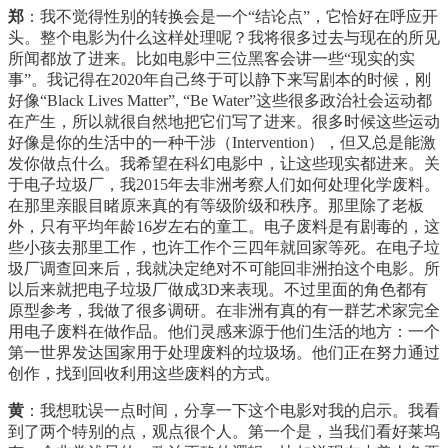
郑
：我不觉得性别的转换会是一个“结论点”，它恰好在呼应开
头。整个电影为什么这样处理呢？我将很多过去与现在的所见
所闻都放了进来。比如电影中三位黑客会讲一些“现实的实
事”。我记得在2020年自己终于可以静下来写剧本的时候，刚
好像“Black Lives Matter”, “Be Water”这些很多政治社会运动都
在产生，所以就很自然地把它们写了进来。很多时候这些运动
好像是你的生活中的一种干涉（Intervention），但又总是能激
发你做点什么。我希望在科幻电影中，让这些现实都进来。关
于电子垃圾厂，我2015年去非洲考察人们如何处理化学废料。
在那里亲眼目睹原来真的有等级阶级和秩序。那里除了老板
外，只有平均年龄16岁左右的童工。电子废料是有剧毒的，这
些小孩去那里工作，也许工作个三四年就回家等死。在电子垃
圾厂调查回来后，我就决定绝对不可能回非洲拍这个电影。所
以后来就把电子垃圾厂做成3D来表现。不过里面的角色都有
原型参考，我做了很多调研。在非洲有真的有一群艺术家完全
用电子废料在做作品。他们灵感来源于他们生活的地方：一个
第一世界发达国家用于处理废料的垃圾场。他们正在努力通过
创作，找到回收利用这些废料的方式。
黄
：我想耽误一点时间，分享一下这个电影对我的启示。我看
到了两个特别的点，观点很个人。第一个是，当我们看好莱坞