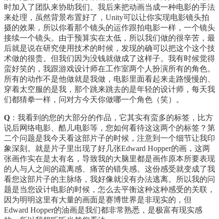
时加入了团队来协助我们。我后来把动画当成一种电影的手法
来处理，虽然背景布置好了，Unity可以让你实现电影镜头拍
摄的效果，所以你看那个镜头的运作跟拍电影一样，一个镜头
接续一个镜头。由于预算实在太低，所以我们做的很辛苦，最
后就是说在研究使用技术的时候，发现的确可以把这个这个技
术做的很贵。但我们因为没钱就做成了这样子。我有时候觉得
蛮好笑的，我跟游戏设计师在工作室两个人扮演所有的角色。
所有的动作不是他做就是我做，电影里面看起来走路慢慢的、
穿着太空服的是我，那个跳来跳去的是年轻的设计师，每天我
们都猜拳一样，问对方今天你做哪一个角色（笑）。
Q
：我看到的您的大部分的作品，它其实有蛮多的标签，比方
说后网络电影、酷儿电影等，您如何看待这这两个的标签？第
二个问题是我今天看这部片子的时候，注意到一个细节让我印
象深刻。就是片子里出现了好几张Edward Hopper的画，这两
张画作实在是太有名，导致我的大脑里都是画作原本所要表现
的人与人之间的疏离感、痛苦的错失感。这份感受就变成了我
看您这部片子的主脉络，我好像就没有办法逃离。所以我的问
题是当您设计电影的时候，怎么去平衡这种这种感受的关联，
因为明明这里有大量的画面是赛博世界是非现实的，但
Edward Hopper的油画是我们都非常熟悉，是极富有现实感