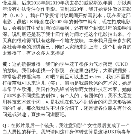
慢发展。后来2018年到2019年我去参加威尼斯双年展，所以两
年没有办法专注创作电影。直到2020年，我开始专注做这部影
片《UKI》。我在巴黎疫情封锁期间开始写剧本，现在看这部
电影，虽然UKI概念在我2009年的创作中就有，现在拍成电影
后，会看到其中受到新冠病毒啊，还有整个封锁过程的影响很
深。说到底还是花了我十四年的时间才把这个电影拍出来。今
天真的很难得可以有这样一个地方放映。本来我只是来参加网
络社会年会的演讲而已，刚好大家能来到上海，这个机会真的
太难得了，有这么多人来捧场！
黄
：这的确很难得，我们的学生花了很多力气才落定《UKI》
的放映。我们本想找一个影院，在这里也很好，大家很拥挤，
非常容易传播病毒，对吧？而且可以逃过review，我们不需要
打疫苗就可以来这儿（笑）。淑丽是我最钦佩的艺术家，她是
非常早在欧洲、美国作为先锋者的华裔女性科技艺术家。她做
了非常多不同类型的创作，有个人的，有团体的，我不太愿意
用科技艺术这个词，可是我现在也找不到适合的词是来形容淑
丽的作品。那么我就先不过多介绍了，还是请各位朋友有什么
问题或兴趣，直接来问淑丽吧。
Q
：在影片最后一个镜头，我注意到那个女性最后变成了一个
白人男性的样子。我想请问这种身体转变算是这场UKI病毒革