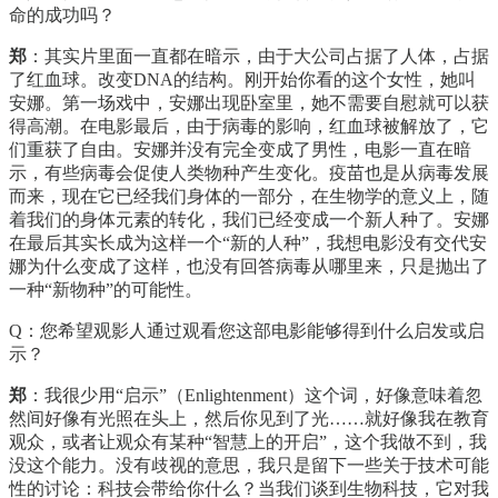
命的成功吗？
郑
：其实片里面一直都在暗示，由于大公司占据了人体，占据
了红血球。改变DNA的结构。刚开始你看的这个女性，她叫
安娜。第一场戏中，安娜出现卧室里，她不需要自慰就可以获
得高潮。在电影最后，由于病毒的影响，红血球被解放了，它
们重获了自由。安娜并没有完全变成了男性，电影一直在暗
示，有些病毒会促使人类物种产生变化。疫苗也是从病毒发展
而来，现在它已经我们身体的一部分，在生物学的意义上，随
着我们的身体元素的转化，我们已经变成一个新人种了。安娜
在最后其实长成为这样一个“新的人种”，我想电影没有交代安
娜为什么变成了这样，也没有回答病毒从哪里来，只是抛出了
一种“新物种”的可能性。
Q：您希望观影人通过观看您这部电影能够得到什么启发或启
示？
郑
：我很少用“启示”（Enlightenment）这个词，好像意味着忽
然间好像有光照在头上，然后你见到了光……就好像我在教育
观众，或者让观众有某种“智慧上的开启”，这个我做不到，我
没这个能力。没有歧视的意思，我只是留下一些关于技术可能
性的讨论：科技会带给你什么？当我们谈到生物科技，它对我