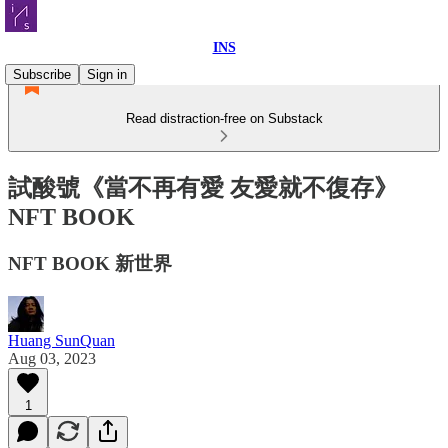
INS
Subscribe
Sign in
Read distraction-free on Substack
試酸號《當不再有愛 友愛就不復存》
NFT BOOK
NFT BOOK 新世界
Huang SunQuan
Aug 03, 2023
1