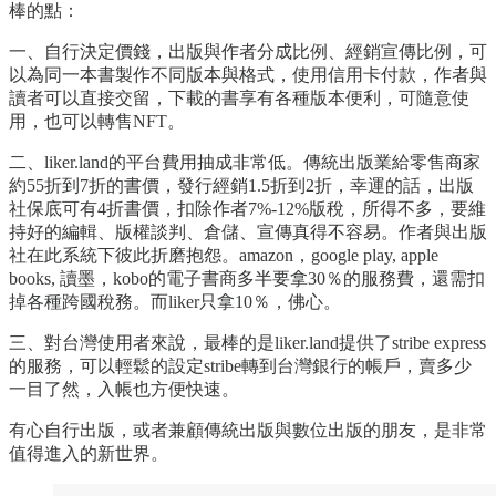
棒的點：
一、自行決定價錢，出版與作者分成比例、經銷宣傳比例，可
以為同一本書製作不同版本與格式，使用信用卡付款，作者與
讀者可以直接交留，下載的書享有各種版本便利，可隨意使
用，也可以轉售NFT。
二、liker.land的平台費用抽成非常低。傳統出版業給零售商家
約55折到7折的書價，發行經銷1.5折到2折，幸運的話，出版
社保底可有4折書價，扣除作者7%-12%版稅，所得不多，要維
持好的編輯、版權談判、倉儲、宣傳真得不容易。作者與出版
社在此系統下彼此折磨抱怨。amazon，google play, apple
books, 讀墨，kobo的電子書商多半要拿30％的服務費，還需扣
掉各種跨國稅務。而liker只拿10％，佛心。
三、對台灣使用者來說，最棒的是liker.land提供了stribe express
的服務，可以輕鬆的設定stribe轉到台灣銀行的帳戶，賣多少
一目了然，入帳也方便快速。
有心自行出版，或者兼顧傳統出版與數位出版的朋友，是非常
值得進入的新世界。