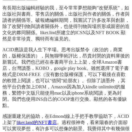
有長期出版編輯經驗的我，至今常常夢想能夠”改變系統”，如
出版社與書商、零售店的關係，出版社與作者的關係，作者與
讀者的關係等。破報總編輯期間，我嘗試了許多改革與創新，
除了改變刊物與讀者關係外，也使得刊物與場所形成親密的造
文化的夥同關係。liker.lind所建立的ICSN以及NFT BOOK 顯
然是非常珍貴、獨特而有遠見的。
ACID應該是我人生下半場。思考出版禁令（政治的，商業
的，版權保護的），與無聊學術評比，昂貴封閉的資料庫後的
新嘗試。我們也已經在各書商平台上上架，全球Amazon書
店，台灣讀墨，KOBO，google play book。雖然選擇了電子書
格式是DRM-FREE（沒有數位版權保護，可以下載後在喜歡
的軟體上閱讀，也可以”借閱”給朋友）。但除了讀墨外 ，其
他平台仍會加上DRM，Amazon因為加入kindle unlimited的服
務，繁體中文版只能使用mac以及iphone系統閱讀，更為封
閉。我們也使用INS自己的COOP進行交換。顯然的各有優缺
點。
感謝重建兄的協助，在Edmond線上手把手教學協助下，ACID
上架了
liker.land的NFT書店
。過程很神奇，看來陽春的介面卻
可以實現夢想，有許多可以想像的願景。我覺得其中有幾個很