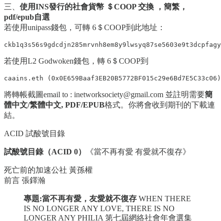
三、
使用INS發行的社會貨幣 ＄COOP 交換 ，簡繁，
pdf/epub自選
若使用unipass錢包，可轉 6＄COOP到此地址：
ckb1q3s56s9gdcdjn285mrvnh8em8y9lwsyq87se5603e9t3dcpfagy
若使用L2 Godwoken錢包，轉 6＄COOP到
caains.eth (0x0E659Baaf3EB20B5772BF015c29e6Bd7E5C33c06)
將轉帳截圖email to : inetworksociety@gmail.com 並註明需要
簡
體中文/繁體中文, PDF/EPUB
格式。你將會收到期刊的下載連
結。
ACID 試酸號目錄
試酸號目錄（ACID 0）
《當不再有愛 有愛就不復存》
死亡前的加速公社 黃孫權
前言 張鐸瀚
專題:當不再有愛，友愛就不復存
WHEN THERE
IS NO LONGER ANY LOVE, THERE IS NO
LONGER ANY PHILIA 第七屆網絡社會年會選集