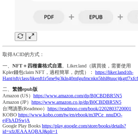
取得ACID的方式：
一、
NFT＋四種書格式自選
。Liker.land（購買後，需要使用
Kpler錢包claim NFT，過程簡單，勿慌）：
https://liker.land/zh-
Hant/nft/class/likenft1r5me9g3kln40mfgufmcnkn5hhl8tuucjtkgtf7x
二、
繁體epub版
Amazon (US）
https://www.amazon.com/dp/B0CBDBR5N5
Amazon (JP）
https://www.amazon.co.jp/dp/B0CBDBR5N5
台灣讀墨(Readmoo）
https://readmoo.com/book/2202803720001
KOBO
https://www.kobo.com/tw/en/ebook/m3PCe_nnuDO-
ejFhADSwjA
Google Play Books
https://play.google.com/store/books/details?
id=xfzJEAAAQBAJ&pli=1