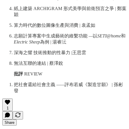
紙上建築 ARCHIGRAM 形式美學與前衛預言之爭 | 鄭葉
穎
算力時代的數位圖像生產與消費 | 袁孟如
志願計算專案中生成藝術的維繫功能
—
以
SETI@home
和
Electric Sheep
為例 | 湯睿沄
深海之懼 技術推動的性暴力 |王思雲
無法互聯的連結 | 蔡澤銳
批評
REVIEW
把社會還給社會主義
——
評布若威《製造甘願》 | 孫彬
發
1
Share