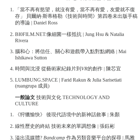
「當不再有慾望，就沒有愛，當不再有愛，友愛就不復
存」 貝爾納
·
斯蒂格勒《技術與時間》第四卷未出版手稿
的導論 | Daniel Ross
BI0FILM.NET:像細菌一樣抵抗 | Jung Hsu & Natalia
Rivera
腦和心：將信任、關心和遊戲帶入點對點網絡 | Mai
Ishikawa Sutton
時間與沈浸 從藝術家紀錄片到
VR
的創作 | 陳芯宜
LUMBUNG.SPACE | Farid Rakun & Julia Sarisetiati
(ruangrupa 成員)
一般論文
技術與文化 TECHNOLOGY AND
CULTURE
《狩獵愉快》 後現代語境中的新神話敘事 | 朱顏
線性歷史的終結 技術未來的單調想像 | 張鈺彬
溢出流媒體?
Bandcamp
作為另類音樂平台的探尋 | 馬雅