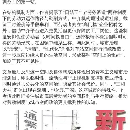
圳务工的第一站。
在结构机制方面，作者揭示了“日结工”与“劳务派遣”两种制度
下的劳动力运作路径与剥削方式。中介机构通过规避社保、截
留工时差价等手段牟利，而劳动者则在“高门槛”企业招聘之
外，借助中介平台进入更灵活但更低保障的工厂岗位。这些制
度安排促使劳动者“以时间换自由”，选择极端不稳定但即时可
得的劳动形式，在困顿中维系生存。与此同时，城市治理
以“治安”、“清洁”、“现代化”为名对车站空间进行持续改造，
进一步压缩边缘人群的生活空间，形成某种“空间上的驱赶”，
加剧了其不可见性。
文章最后反思这一空间及群体构成所体现出的资本主义城市治
理逻辑，即以临时性、流动性与非正规机制支撑制造业弹性，
同时通过去公共化的空间治理隐蔽其社会代价。同时，“三和
大神”群体出现在深圳，也体现了深圳这座城市的特殊性。作
者借此呼吁关注城市底层劳动者的空间权利与生存策略，推动
对劳动制度与城市空间政治更具批判性的认知。