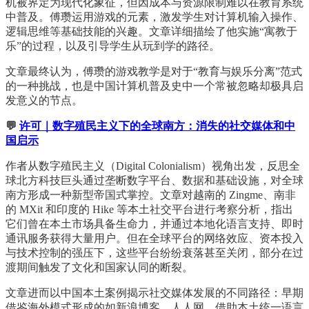
机被界定为现代化象征，但因成本与资源限制难以在教育系统
中普及。傅瓒运用游戏的元素，激发学生对计算机输入操作、
逻辑思维等基础技能的兴趣。文章详细描绘了他实施“寓教于
乐”的过程，以及引导学生从玩到学的路径。
文章最终认为，傅瓒的游戏教学是对于“教育与娱乐分离”范式
的一种挑战，也是中国计算机普及史中一个常被忽略却极具启
发意义的节点。
💬
许可｜数字殖民主义下的全球南方：消失的社交媒体和中
国启示
作者从数字殖民主义（Digital Colonialism）视角出发，反思全
球北方科技巨头通过垄断数字平台、数据和基础设施，对全球
南方形成一种新型帝国式掌控。文章对越南的 Zingme、南非
的 MXit 和印度的 Hike 等本土社交平台进行考察分析，指出
它们曾在本土市场具备生命力，并通过本地化语言支持、即时
通讯服务获得大量用户。但在全球平台的网络效应、资本投入
与技术控制的强压下，这些平台纷纷衰落甚至关闭，部分在过
渡期间触发了文化和国家认同的断裂。
文章进而以中国本土案例揭示社交媒体发展的不同路径：早期
借鉴海外模式形成的如新浪博客、人人网，借助本土统一语言