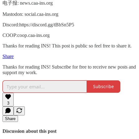
电子报: news.caa-ins.org
Mastodon: social.caa-ins.org
Discord:https://discord.gg/tBbSn5P5
COOP:coop.caa-ins.org
Thanks for reading INS! This post is public so feel free to share it.
Share
Thanks for reading INS! Subscribe for free to receive new posts and
support my work.
Subscribe
3
Share
Discussion about this post