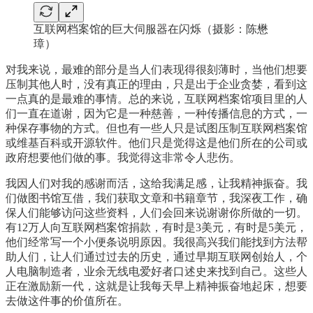
互联网档案馆的巨大伺服器在闪烁（摄影：陈懋
璋）
对我来说，最难的部分是当人们表现得很刻薄时，当他们想要
压制其他人时，没有真正的理由，只是出于企业贪婪，看到这
一点真的是最难的事情。总的来说，互联网档案馆项目里的人
们一直在道谢，因为它是一种慈善，一种传播信息的方式，一
种保存事物的方式。但也有一些人只是试图压制互联网档案馆
或维基百科或开源软件。他们只是觉得这是他们所在的公司或
政府想要他们做的事。我觉得这非常令人悲伤。
我因人们对我的感谢而活，这给我满足感，让我精神振奋。我
们做图书馆互借，我们获取文章和书籍章节，我深夜工作，确
保人们能够访问这些资料，人们会回来说谢谢你所做的一切。
有12万人向互联网档案馆捐款，有时是3美元，有时是5美元，
他们经常写一个小便条说明原因。我很高兴我们能找到方法帮
助人们，让人们通过过去的历史，通过早期互联网创始人，个
人电脑制造者，业余无线电爱好者口述史来找到自己。这些人
正在激励新一代，这就是让我每天早上精神振奋地起床，想要
去做这件事的价值所在。