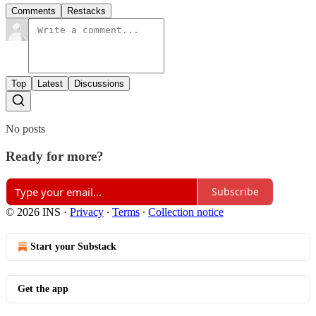
Comments
Restacks
Top
Latest
Discussions
No posts
Ready for more?
Subscribe
© 2026 INS
·
Privacy
∙
Terms
∙
Collection notice
Start your Substack
Get the app