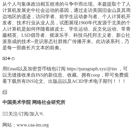
从个人与集体政治相互校准的斗争中而出现。本篇提取个了人
计算机发展史中社会运动的基因，通过走访美国旧金山及其周
边地区的遗迹，访问学者、前学生运动参与者、个人计算机开
发者、技术行业从业人员，试图展现1960年代发源于北美的个
人计算机是如何伴随着嬉皮士、学生运动、反文化运动、常青
藤精英、LSD倡导者、摇滚乐手、科技乌托邦主义者、新公社
派形成的技术─意识形态社群推广传播开来。此访谈系列，乃
是每一部曲长片文本的前奏。
📧➕👛
用Email以及加密货币钱包订阅 https://paragraph.xyz/@ins ，可
以无缝接收来自INS的新信息、收藏。拥有coop，即可免费观
看下载所有INS论文、出版品以及ACID学术电子期刊！！！
📨
中国美术学院 网络社会研究所
🏃‍♀️关注/订阅/加入🏃
网站：www.caa-ins.org