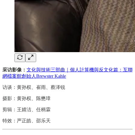
采访影像：
文化與技術三部曲｜個人計算機與反文化篇：互聯
網檔案館創始人Brewster Kahle
访谈：黄孙权、崔雨、蔡泽锐
摄影：黄孙权、陈懋璋
剪辑：王婧洁、任柄霖
特效：严正皓、邵乐天