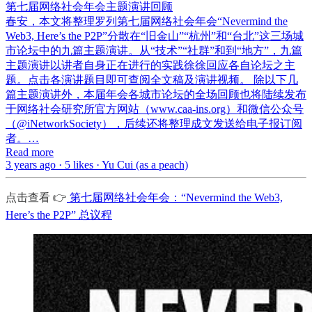
第七届网络社会年会主题演讲回顾
春安，本文将整理罗列第七届网络社会年会“Nevermind the
Web3, Here’s the P2P”分散在“旧金山”“杭州”和“台北”这三场城
市论坛中的九篇主题演讲。从“技术”“社群”和到“地方”，九篇
主题演讲以讲者自身正在进行的实践徐徐回应各自论坛之主
题。点击各演讲题目即可查阅全文稿及演讲视频。 除以下几
篇主题演讲外，本届年会各城市论坛的全场回顾也将陆续发布
于网络社会研究所官方网站（www.caa-ins.org）和微信公众号
（@iNetworkSociety），后续还将整理成文发送给电子报订阅
者。…
Read more
3 years ago · 5 likes · Yu Cui (as a peach)
点击查看 👉
第七届网络社会年会：“Nevermind the Web3,
Here’s the P2P” 总议程