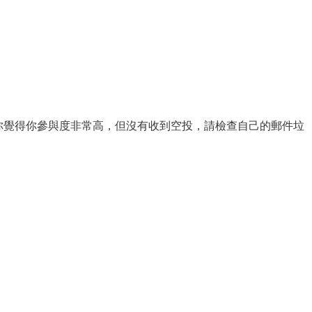
tomail等。若你覺得你參與度非常高，但沒有收到空投，請檢查自己的郵件垃