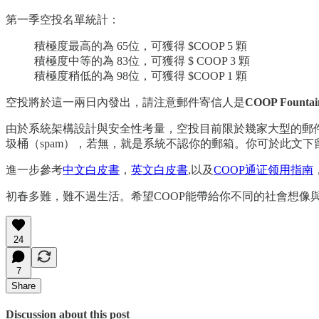
第一季空投名單統計：
積極度最高的為 65位，可獲得 $COOP 5 顆
積極度中等的為 83位，可獲得 $ COOP 3 顆
積極度稍低的為 98位，可獲得 $COOP 1 顆
空投將於這一兩日內發出，請注意郵件寄信人是
COOP Fo
由於系統架構設計與安全性考量，空投目前限於幾家大型的郵件服務公司，如gm
圾桶（spam），若無，就是系統不認你的郵箱。你可於此文
進一步參考
中文白皮書
，
英文白皮書
,以及
COOP通证领用指南
初春多難，難不過生活。希望COOP能帶給你不同的社會想像
24
7
Share
Discussion about this post