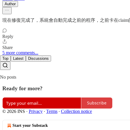
Author
現在修復完成了，系統會自動完成之前的程序，之前卡在claim
Reply
Share
5 more comments...
Top
Latest
Discussions
No posts
Ready for more?
Subscribe
© 2026 INS
·
Privacy
∙
Terms
∙
Collection notice
Start your Substack