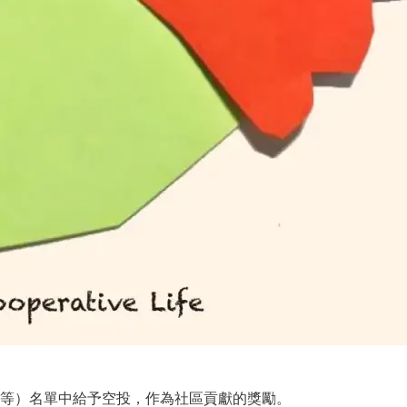
章中連結等）名單中給予空投，作為社區貢獻的獎勵。