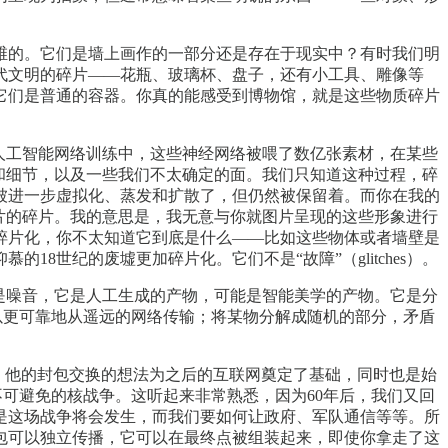
维的。它们是墙上画作的一部分还是存在于现实中？有时我们明
代文明的碎片——花瓶、玻璃杯、盘子，还有小工具、雕像等
，它们是普通的容器。你真的能感受到博物馆，就是这些物质碎片
生成式人工智能网络训练中，这些神经网络被喂了数亿张素材，在某些
和细节，以及一些我们不太确定的面。我们只知道这种过程，碎
被进一步虚拟化、蒸发和扩散了，但仍然被保留着。而你在我的
片的碎片。我的意思是，我无意与你就图片呈现的这些形象进行
碎片化，你不太知道它到底是什么——比如这些物体或者墙壁是
世纪的废墟更加碎片化。它们不是“故障”（glitches）。
障也不是噪音，它是人工生成的产物，可能是智能美学的产物。它是分
组，以更可靠地从遥远的网络传输；将某物分解成随机的部分，矛盾
。你知道吗，他的封包交换的想法为之后的互联网奠定了基础，同时也是始
不可避免的核战争。这听起来非常熟悉，因为60年后，我们又回
是这场战争将会发生，而我们要如何让政府、军队通信等等。所
包可以独立传播，它可以在最终点被组装起来，即使你拿走了这