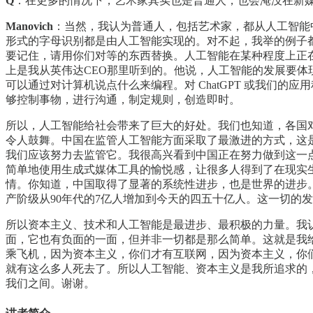
Q
：在更多的情况下，艺术家其实也是普通人，也会淹没在新媒
Manovich
：当然，我认为普通人，包括艺术家，都从人工智能
形式的字母识别都是由人工智能实现的。对不起，我举的例子
要记住，请用你们对等的东西替换。人工智能在某种程度上正
上是我从英伟达CEO那里听到的。他说，人工智能的发展要体现在每个
可以通过对计算机说点什么来编程。对 ChatGPT 或我们
够控制事物，进行沟通，制定规则，创造即时。
所以，人工智能给社会带来了巨大的好处。我们也知道，各国
令人鼓舞。中国在监管人工智能方面采取了最激进的方式，这
我们应该努力去监管它。我很高兴看到中国正在努力做到这一
简单地使用生成式媒体工具的愉悦感，让很多人得到了在现实
情。你知道，中国取得了显著的系统性进步，也是世界的进步。从
产阶级从90年代的7亿人增加到今天的四五十亿人。这一切的
所以资本主义、技术和人工智能是最进步、最积极的力量。我
面，它也有负面的一面，但并非一切都是那么简单。这就是我
乘飞机，因为资本主义，你们才有互联网，因为资本主义，你
就有这么多人死去了。所以人工智能、资本主义是我所追求的
我们之间。谢谢。