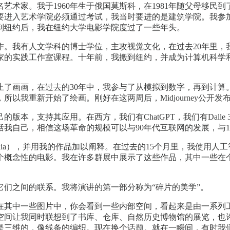
术家。我于1960年生于俄国莫斯科，在1981年随父母移民到
要进入艺术学院必须通过考试，我当时要进的是建筑学院。我参
来到纽约后，我在纽约大学电影学院度过了一些年头。
工作。我有人文学科的博士学位，主攻视觉文化，在过去20年里
家的实践工作室课程。十年前，我搬到纽约，并成为计算机科学
停止了画画，在过去的30年中，我参与了从模拟到数字，再到计算
新开始了绘画。刚好在这两周后，Midjourney公开发布了，它的出
版本，支持其应用。在西方，我们有ChatGPT，我们有Dall
我自己，相信这场革命的规模可以与90年代互联网的发展，与1
tive media），并用我的作品加以阐释。在过去的15个月里，
个概念性的电影。我在许多群展中展示了这些作品，其中一些在
们之间的联系。我将演讲的第一部分称为“碎片的美学”。
。在其中一些图片中，你会看到一些内部空间，看起来是由一系列
空间让我同时联想到了书库、仓库、自然历史博物馆的展览，也
是三维的，像线条的编织。现在换个话题。就在一瞬间，有时我