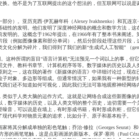
交换。他不是为了互联网提出的这个想法的，但互联网可以说是
历克西·伊瓦赫年科（Alexey Ivakhnenko）和瓦连京·拉
基础性的发明。他们发明了深度神经网络的概念和数学方法，这
发明的。这概念于1962年提出，在1966年有了整本书来阐
成片段（例如图像像素和部分单词），然后分阶段处理这些片段，
解为碎片，我们得到了我们的新“生成式人工智能” （generat
一个词。这种所谓的盲目“语言计算机”无法预见一个词以上的事，
层文件、教科书章节、计算机程序等等。数字媒体的历史以及人
原则之一，这在我的著作《新媒体的语言》中详细讨论过，现在
粒子对象、多边形等组成。但通常情况下，如果我有一种新型的转
式我们还不知道如何可视化，因此我们无法可靠地观察神经网络
似于人类大脑的运作方式。这就是让网络合成这些新图像的原因。因
所以，数字媒体的历史，以及人类文明的整个历史，迫切需要一个
经噪音，可以说是在墙上，有时形成书籍，有时形成衣柜，但它
了现代科学对物质元素的追求，比如分子、原子和基本粒子。
解成单独的彩色笔触；乔治·修拉（Georges Seurat）和保
方形的画笔笔触，这是点彩画派的新版本。保罗·塞尚（Paul Cé