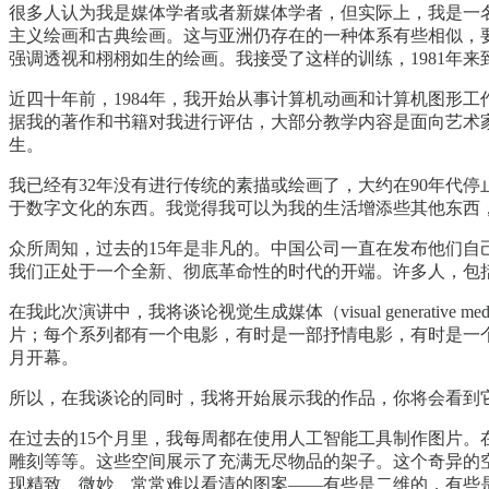
很多人认为我是媒体学者或者新媒体学者，但实际上，我是一名艺
主义绘画和古典绘画。这与亚洲仍存在的一种体系有些相似，
强调透视和栩栩如生的绘画。我接受了这样的训练，1981年
近四十年前，1984年，我开始从事计算机动画和计算机图形
据我的著作和书籍对我进行评估，大部分教学内容是面向艺术
生。
我已经有32年没有进行传统的素描或绘画了，大约在90年代
于数字文化的东西。我觉得我可以为我的生活增添些其他东西，所以我重
众所周知，过去的15年是非凡的。中国公司一直在发布他们自己的
我们正处于一个全新、彻底革命性的时代的开端。许多人，包括
在我此次演讲中，我将谈论视觉生成媒体（visual genera
片；每个系列都有一个电影，有时是一部抒情电影，有时是一
月开幕。
所以，在我谈论的同时，我将开始展示我的作品，你将会看到它
在过去的15个月里，我每周都在使用人工智能工具制作图片
雕刻等等。这些空间展示了充满无尽物品的架子。这个奇异的
现精致、微妙、常常难以看清的图案——有些是二维的，有些