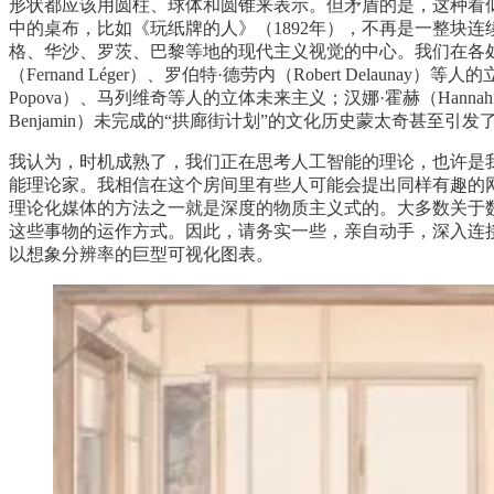
形状都应该用圆柱、球体和圆锥来表示。但矛盾的是，这种看
中的桌布，比如《玩纸牌的人》（1892年），不再是一整块连
格、华沙、罗茨、巴黎等地的现代主义视觉的中心。我们在各处都能看到：
（Fernand Léger）、罗伯特·德劳内（Robert Delaunay）等
Popova）、马列维奇等人的立体未来主义；汉娜·霍赫（Hannah
Benjamin）未完成的“拱廊街计划”的文化历史蒙太奇甚至引
我认为，时机成熟了，我们正在思考人工智能的理论，也许是
能理论家。我相信在这个房间里有些人可能会提出同样有趣的
理论化媒体的方法之一就是深度的物质主义式的。大多数关于
这些事物的运作方式。因此，请务实一些，亲自动手，深入连
以想象分辨率的巨型可视化图表。