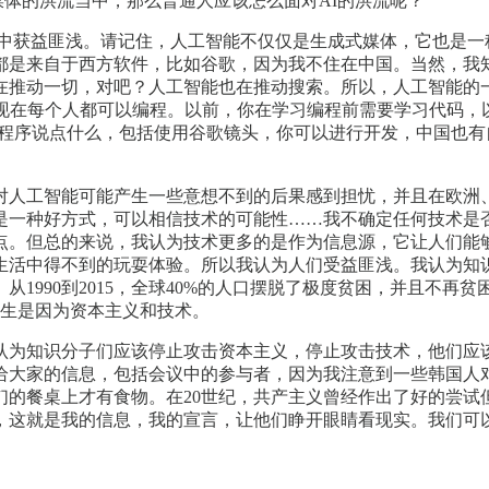
体的洪流当中，那么普通人应该怎么面对AI的洪流呢？
中获益匪浅。请记住，人工智能不仅仅是生成式媒体，它也是一
都是来自于西方软件，比如谷歌，因为我不住在中国。当然，我
在推动一切，对吧？人工智能也在推动搜索。所以，人工智能的
人都可以编程。以前，你在学习编程前需要学习代码，以前是Pasca
的应用程序说点什么，包括使用谷歌镜头，你可以进行开发，中国
对人工智能可能产生一些意想不到的后果感到担忧，并且在欧洲
是一种好方式，可以相信技术的可能性……我不确定任何技术是
点。但总的来说，我认为技术更多的是作为信息源，它让人们能
生活中得不到的玩耍体验。所以我认为人们受益匪浅。我认为知
1990到2015，全球40%的人口摆脱了极度贫困，并且不
发生是因为资本主义和技术。
认为知识分子们应该停止攻击资本主义，停止攻击技术，他们应
给大家的信息，包括会议中的参与者，因为我注意到一些韩国人
们的餐桌上才有食物。在20世纪，共产主义曾经作出了好的尝试
，这就是我的信息，我的宣言，让他们睁开眼睛看现实。我们可