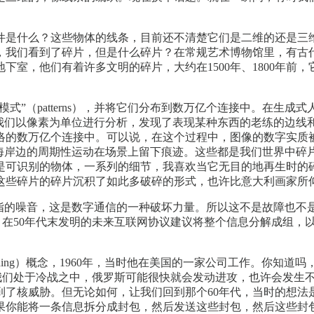
件是什么？这些物体的线条，目前还不清楚它们是二维的还是三
，我们看到了碎片，但是什么碎片？在常规艺术博物馆里，有古
下室，他们有着许多文明的碎片，大约在1500年、1800年前
模式”（patterns），并将它们分布到数万亿个连接中。在
后我们以像素为单位进行分析，发现了表现某种东西的老练的边线
络的数万亿个连接中。可以说，在这个过程中，图像的数字实质
，海岸边的周期性运动在场景上留下痕迹。这些都是我们世界中碎
是可识别的物体，一系列的细节，我喜欢当它无目的地再生时的
碎片的碎片沉积了如此多破碎的形式，也许比意大利画家所仰慕的18
的信息论所指的噪音，这是数字通信的一种破坏力量。所以这不是故
aran）在50年代末发明的未来互联网协议建议将整个信息分解成
 switching）概念，1960年，当时他在美国的一家公司工作
是，我们处于冷战之中，俄罗斯可能很快就会发动进攻，也许会发生
到了核威胁。但无论如何，让我们回到那个60年代，当时的想法
果你能将一条信息拆分成封包，然后发送这些封包，然后这些封