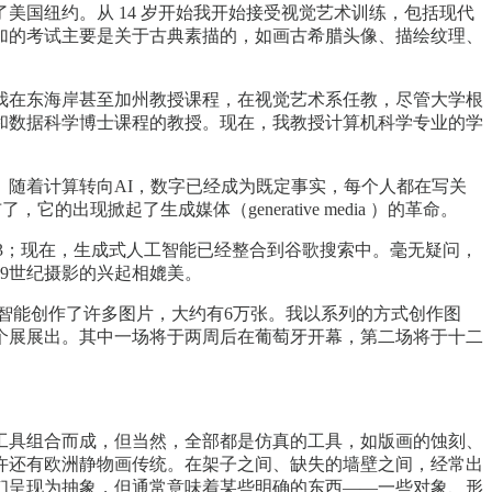
了美国纽约。从 14 岁开始我开始接受视觉艺术训练，包括现代
加的考试主要是关于古典素描的，如画古希腊头像、描绘纹理、
，我在东海岸甚至加州教授课程，在视觉艺术系任教，尽管大学根
和数据科学博士课程的教授。现在，我教授计算机科学专业的学
。随着计算转向AI，数字已经成为既定事实，每个人都在写关
现掀起了生成媒体（generative media ）的革命。
e 3；现在，生成式人工智能已经整合到谷歌搜索中。毫无疑问，
9世纪摄影的兴起相媲美。
我使用人工智能创作了许多图片，大约有6万张。我以系列的方式创作图
个展展出。其中一场将于两周后在葡萄牙开幕，第二场将于十二
工具组合而成，但当然，全部都是仿真的工具，如版画的蚀刻、
许还有欧洲静物画传统。在架子之间、缺失的墙壁之间，经常出
们呈现为抽象，但通常意味着某些明确的东西——一些对象、形