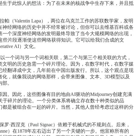
诞生于此惊人的想法：为了在未来的核战争中生存下来，并且抵
帕（Valentin Lapa），两位在乌克兰工作的苏联数学家，发明
在神经网络的历史中并不经常被讨论，但你可以去维基百科或各
述。第一个深度神经网络的发明最终导致了当今大规模网络的出现，
这些片段逐渐使这些网络获得知识。它可以给我们合成的文
ive AI）文化。
但它以一个词与另一个词相关联，第二个与第三个相关联的方式，
类文明的历史急需一个碎片理论。因为，在数字时代，在数字媒
已经翻译成中文，几年前在中国出版发行。所以，这个观点是现
化，就像我说的网络那样，会带来图像、文本、3D模型以及
内部。
此，这些图像有目的地由AI驱动的Midjourney创建充满
关于碎片的理论。一个分类体系将确立存在数十种类似的品
们都是被组合在一起的碎片。当然，其他人曾经考虑过这样的分
罗·西涅克（Paul Signac）依赖于机械式的不规则点。后来，
zanne）在1878年左右迈出了另一个关键的一步。他宣称所有的