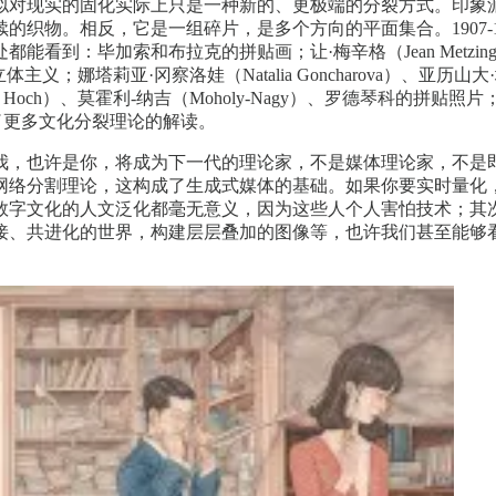
似对现实的固化实际上只是一种新的、更极端的分裂方式。印象
续的织物。相反，它是一组碎片，是多个方向的平面集合。1907-
毕加索和布拉克的拼贴画；让·梅辛格（Jean Metzinger）、阿
人的立体主义；娜塔莉亚·冈察洛娃（Natalia Goncharova）、亚历山大·
 Hoch）、莫霍利-纳吉（Moholy-Nagy）、罗德琴科的拼贴
发了更多文化分裂理论的解读。
我，也许是你，将成为下一代的理论家，不是媒体理论家，不是
网络分割理论，这构成了生成式媒体的基础。如果你要实时量化
数字文化的人文泛化都毫无意义，因为这些人个人害怕技术；其
接、共进化的世界，构建层层叠加的图像等，也许我们甚至能够