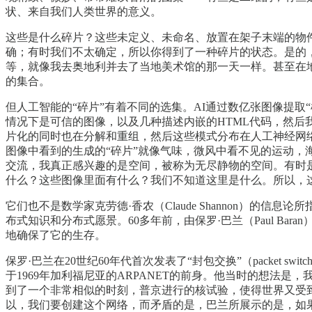
状、来自我们人类世界的意义。
这些是什么碎片？这些未定义、未命名、放置在架子末端的物
确；有时我们不太确定，所以你得到了一种碎片的状态。是的
等，就像我去奥地利并去了当地美术馆的那一天一样。甚至在地
的集合。
但人工智能的“碎片”有着不同的选集。AI通过数亿张图像提取“
情况下是可信的图像，以及几种描述内嵌的HTML代码，然
片化的同时也在分解和重组，然后这些模式分布在人工神经网
图像中看到的生成的“碎片”就像气味，微风中看不见的运动
交流，我真正感兴趣的是空间，被称为无尽静物的空间。有时
什么？这些图像里面有什么？我们不知道这里是什么。所以，这些
它们也不是数学家克劳德·香农（Claude Shannon）
布式知识和分布式愿景。60多年前，由保罗·巴兰（Paul B
地确保了它的生存。
保罗·巴兰在20世纪60年代首次发表了“封包交换”（packet
于1969年加利福尼亚的ARPANET的前身。他当时的想法
到了一个非常相似的时刻，普京进行的核试验，使得世界又受
以，我们要创建这个网络，而矛盾的是，巴兰所展示的是，如