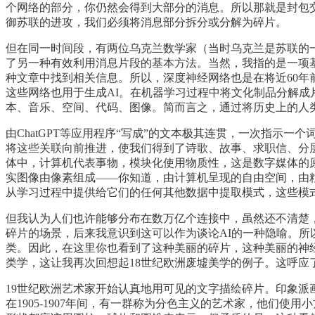
个网络的部分，你仍然会得到大部分的消息。所以那就是封包
御苏联的进攻，我们必须将消息部分拆分或分解为碎片。
但在同一时间段，有两位乌克兰数学家（当时乌克兰是苏联的一部分）。亚
了另一种有效利用消息片段的基本方法。当然，我指的是一项
种文章中找到相关信息。所以，深度神经网络也是在将近60年前
这些网络也用于生成AI。在机器学习过程中将文化制品分解
本、音乐、空间、代码、图像。简而言之，通过将历史上的人类文化分
由ChatGPT等应用程序“写成”的文本极其连贯，一次指示
将这些关联向前推进，使我们得到了诗歌、故事、求职信、分
体中，计算机代表事物，模块化使用物质性，这是数字媒体的
实图像由像素组成——你知道，由计算机呈现的自由空间，由
从学习过程中提供给它们的任何其他数据中提取模式，这些模
但我认为人们也许能够分布在数万亿个连接中，虽然还不清楚，类
碎片的场景，后来我意识到这可以作为谈论AI的一种隐喻。
类。因此，在这里你也看到了这种美丽的碎片，这种美丽的神
类学，这让我再次回想起18世纪欧洲废墟美学的例子。这呼应
19世纪欧洲艺术家开始认真地用可见的文字描绘碎片。印象派画家将其分
在1905-1907年间，有一群称为分色主义的艺术家，他们使用小