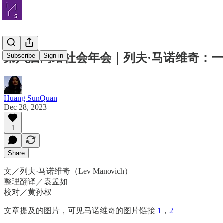
第八届网络社会年会｜列夫·马诺维奇：
Subscribe
Sign in
Huang SunQuan
Dec 28, 2023
1
Share
文／列夫·马诺维奇（Lev Manovich）
整理翻译／袁孟如
校对／黄孙权
文章提及的图片，可见马诺维奇的图片链接
1
，
2