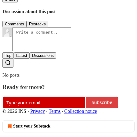
Discussion about this post
Comments
Restacks
Top
Latest
Discussions
No posts
Ready for more?
Subscribe
© 2026 INS
·
Privacy
∙
Terms
∙
Collection notice
Start your Substack