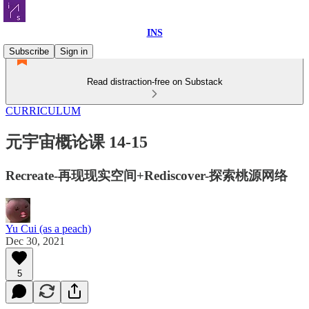
INS
Subscribe
Sign in
Read distraction-free on Substack
CURRICULUM
元宇宙概论课 14-15
Recreate-再现现实空间+Rediscover-探索桃源网络
Yu Cui (as a peach)
Dec 30, 2021
5