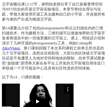
元宇宙概论课12-15节，谢明炫老师分享了自己探索赛博空间
与NFT结合的开源元宇宙实验项目。本章节将结合理论与实
践，带领大家使用开源工具去建构自己的小宇宙，并连接所有
参与者的产出成为桃源元宇宙。
第14课重点介绍了包括photogrammetry和点云扫描在内的三维
扫描技术。作为建模方法，三维扫描可以便捷地帮助元宇宙开
发者将现实中的一些场景搬到元宇宙上。课上，明炫还介绍和
演示了几种开源的photogrammetry工具，例如Colmap和
AliceVision
。第15课则回顾了本次系列课程之前单元所涉及的
几个元宇宙项目。虽然在目前阶段，大部分的区块链元宇宙项
目还是不免遭受人为地对空间和地块的限制，但本节课试图参
照“超链接”原理将大家在各平台上开发的元宇宙项目用传送门
串联成一个尽可能去中心且具有社区性质的空间体验。
以下为14，15课的视频：