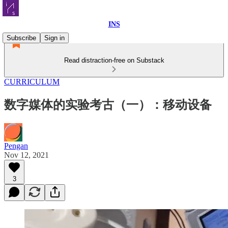
INS
Subscribe
Sign in
Read distraction-free on Substack
CURRICULUM
数字媒体的实验考古（一）：移动设备
Pengan
Nov 12, 2021
3